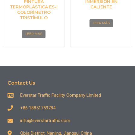
PINTURA
INMERSIÓN EN
TERMOPLÁSTICA ES-I
CALIENTE
COLORÍMETRO
TRISTÍMULO
LEER MÁS
LEER MÁS
Contact Us
Everstar Traffic Facility Company Limited
+86 18851759784
info@everstartraffic.com
Qixia District, Nanjing, Jiangsu, China