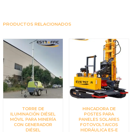
PRODUCTOS RELACIONADOS
TORRE DE
HINCADORA DE
ILUMINACIÓN DIÉSEL
POSTES PARA
MÓVIL PARA MINERÍA
PANELES SOLARES
CON GENERADOR
FOTOVOLTAICOS
DIÉSEL
HIDRÁULICA ES-E