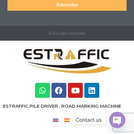
Subscribe
© All rights reserved
ESTRAFFIC PILE DRIVER , ROAD MARKING MACHINE
Contact us
Open c