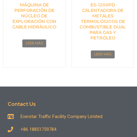
MÁQUINA DE
ES-1200PD
PERFORACIÓN DE
CALENTADORA DE
NÚCLEO DE
METALES
EXPLORACIÓN CON
TERMOLÓGICOS DE
CABLE HIDRÁULICO
COMBUSTIBLE DUAL
PARA GAS Y
PETRÓLEO
LEER MÁS
LEER MÁS
Contact Us
Everstar Traffic Facility Company Limited
+86 18851759784