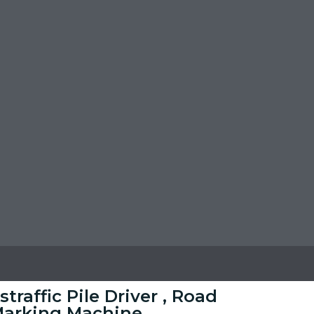
straffic Pile Driver , Road
arking Machine