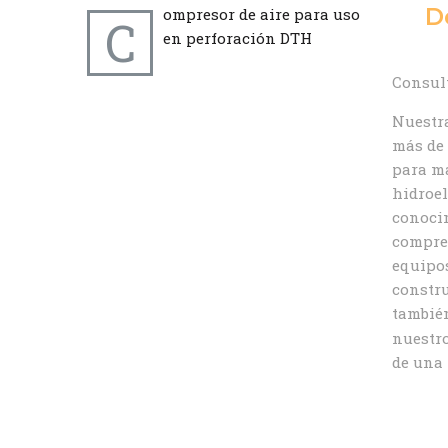
D
ompresor de aire para uso
C
en perforación DTH
Consult
Nuestra
más de 
para má
hidroel
conocim
compren
equipos
constru
tambié
nuestro
de una 