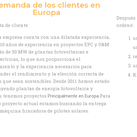
emanda de los clientes en
Europa
Después 
a de cliente:
ordenó:
 empresa cuenta con una dilatada experiencia,
u
10 años de experiencia en proyectos EPC y O&M
u
s de 50 MW de plantas fotovoltaicas e
r
éctricas, lo que nos proporciona el
u
iento y la experiencia necesarios para
der el rendimiento y la elección correcta de
K
 que sean sostenibles. Desde 2011 hemos estado
yendo plantas de energía fotovoltaica y
n tenemos proyectos
Para
Principalmente en Europa.
 proyecto actual estamos buscando la entrega
máquina hincadora de pilotes solares.