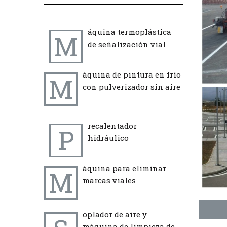
áquina termoplástica
M
de señalización vial
áquina de pintura en frío
M
con pulverizador sin aire
recalentador
P
hidráulico
áquina para eliminar
M
marcas viales
oplador de aire y
máquina de limpieza de