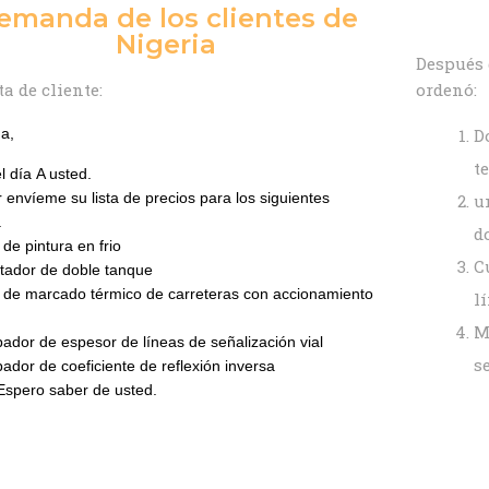
emanda de los clientes de
Nigeria
Después 
a de cliente:
ordenó:
a,
D
t
l día A usted.
r envíeme su lista de precios para los siguientes
u
.
d
de pintura en frio
C
tador de doble tanque
de marcado térmico de carreteras con accionamiento
l
M
dor de espesor de líneas de señalización vial
s
dor de coeficiente de reflexión inversa
Espero saber de usted.