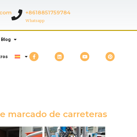
c.com
+8618851759784
Whatsapp
Blog
tros
de marcado de carreteras