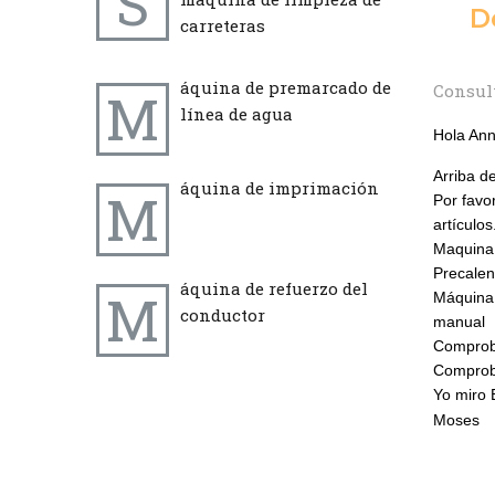
S
D
carreteras
áquina de premarcado de
Consult
M
línea de agua
Hola Ann
Arriba de
áquina de imprimación
M
Por favo
artículos
Maquina 
Precalen
áquina de refuerzo del
M
Máquina 
conductor
manual
Comproba
Comproba
Yo miro 
Moses