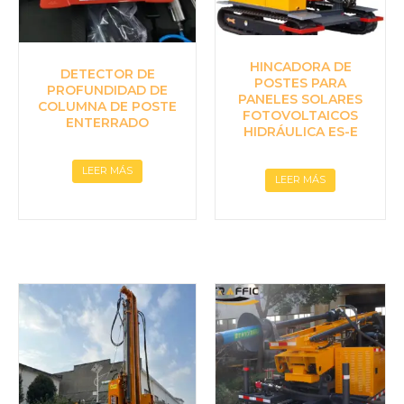
HINCADORA DE
DETECTOR DE
POSTES PARA
PROFUNDIDAD DE
PANELES SOLARES
COLUMNA DE POSTE
FOTOVOLTAICOS
ENTERRADO
HIDRÁULICA ES-E
LEER MÁS
LEER MÁS