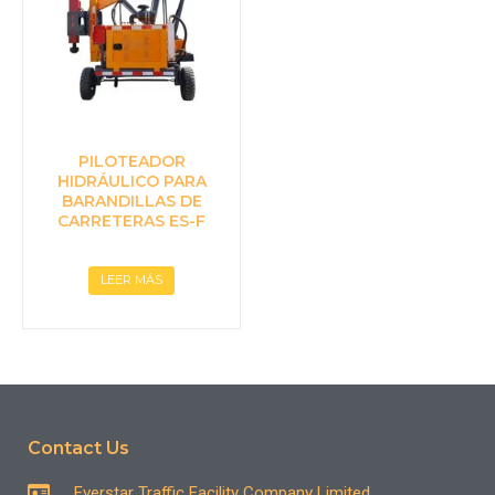
PILOTEADOR
HIDRÁULICO PARA
BARANDILLAS DE
CARRETERAS ES-F
LEER MÁS
Contact Us
Everstar Traffic Facility Company Limited