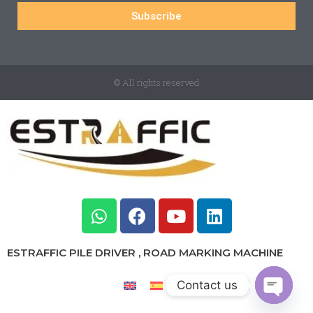
Subscribe
© All rights reserved
ESTRAFFIC PILE DRIVER , ROAD MARKING MACHINE
Contact us
Open c