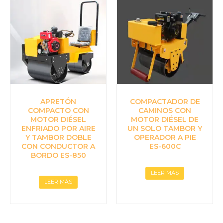
APRETÓN
COMPACTADOR DE
COMPACTO CON
CAMINOS CON
MOTOR DIÉSEL
MOTOR DIÉSEL DE
ENFRIADO POR AIRE
UN SOLO TAMBOR Y
Y TAMBOR DOBLE
OPERADOR A PIE
CON CONDUCTOR A
ES-600C
BORDO ES-850
LEER MÁS
LEER MÁS