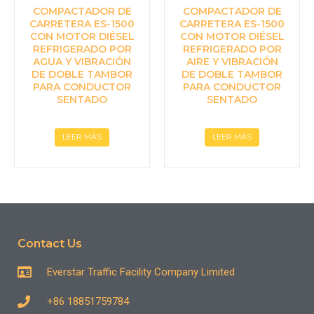
COMPACTADOR DE
COMPACTADOR DE
CARRETERA ES-1500
CARRETERA ES-1500
CON MOTOR DIÉSEL
CON MOTOR DIÉSEL
REFRIGERADO POR
REFRIGERADO POR
AGUA Y VIBRACIÓN
AIRE Y VIBRACIÓN
DE DOBLE TAMBOR
DE DOBLE TAMBOR
PARA CONDUCTOR
PARA CONDUCTOR
SENTADO
SENTADO
LEER MÁS
LEER MÁS
Contact Us
Everstar Traffic Facility Company Limited
+86 18851759784