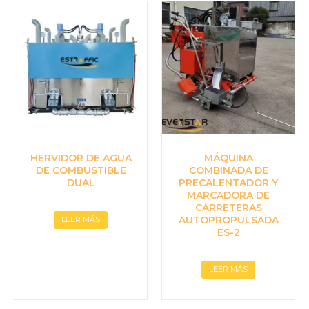
HERVIDOR DE AGUA
MÁQUINA
DE COMBUSTIBLE
COMBINADA DE
DUAL
PRECALENTADOR Y
MARCADORA DE
CARRETERAS
AUTOPROPULSADA
LEER MÁS
ES-2
LEER MÁS