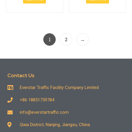
1
2
→
Contact Us
Everstar Traffic Facility Company Limited
+86 18851759784
info@everstartraffic.com
Qixia District, Nanjing, Jiangsu, China