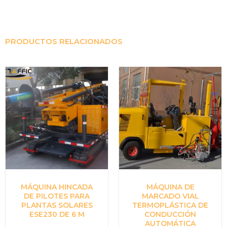
PRODUCTOS RELACIONADOS
MÁQUINA HINCADA
MÁQUINA DE
DE PILOTES PARA
MARCADO VIAL
PLANTAS SOLARES
TERMOPLÁSTICA DE
ESE230 DE 6 M
CONDUCCIÓN
AUTOMÁTICA