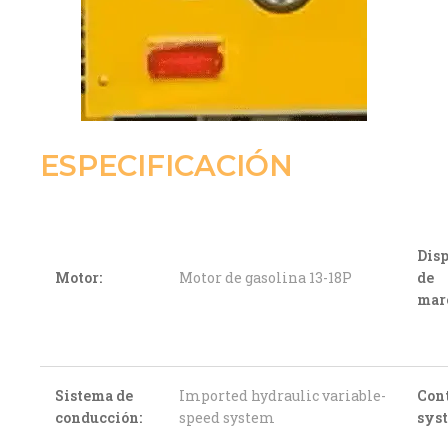
ESPECIFICACIÓN
Disp
Motor:
Motor de gasolina 13-18P
de
mar
Sistema de
Imported hydraulic variable-
Con
conducción:
speed system
sys