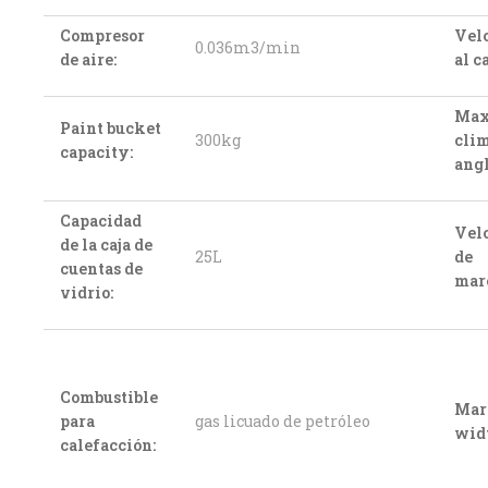
Compresor
Vel
0.036m3/min
de aire:
al c
Ma
Paint bucket
300kg
cli
capacity:
angl
Capacidad
Vel
de la caja de
25L
de
cuentas de
mar
vidrio:
Combustible
Mar
para
gas licuado de petróleo
wid
calefacción: