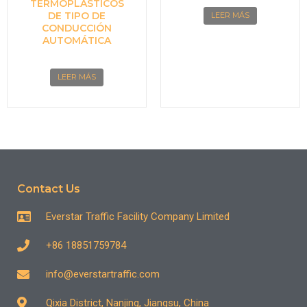
TERMOPLÁSTICOS
DE TIPO DE
LEER MÁS
CONDUCCIÓN
AUTOMÁTICA
LEER MÁS
Contact Us
Everstar Traffic Facility Company Limited
+86 18851759784
info@everstartraffic.com
Qixia District, Nanjing, Jiangsu, China