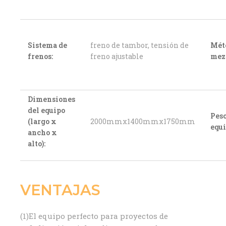
Sistema de
freno de tambor, tensión de
Mét
frenos:
freno ajustable
mez
Dimensiones
del equipo
Peso
(largo x
2000mmx1400mmx1750mm
equi
ancho x
alto):
VENTAJAS
(1)El equipo perfecto para proyectos de