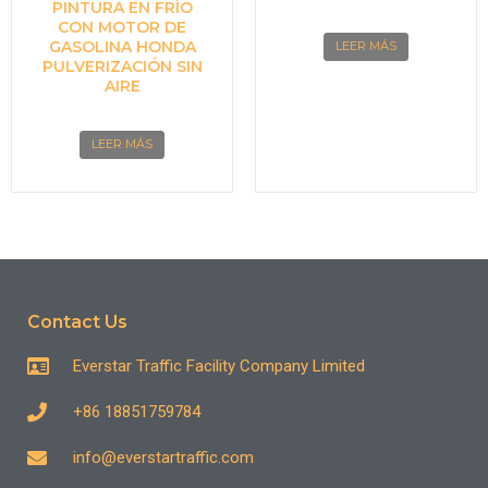
PINTURA EN FRÍO
CON MOTOR DE
GASOLINA HONDA
LEER MÁS
PULVERIZACIÓN SIN
AIRE
LEER MÁS
Contact Us
Everstar Traffic Facility Company Limited
+86 18851759784
info@everstartraffic.com