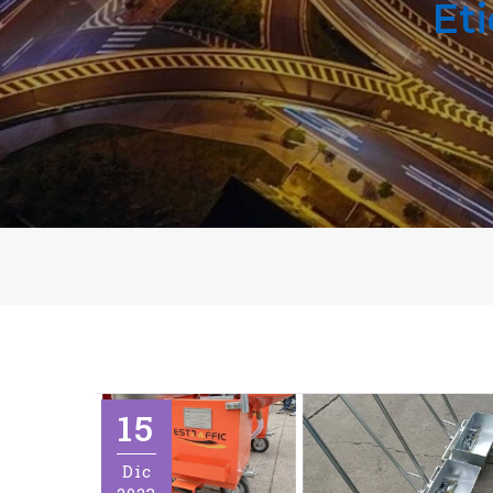
Et
15
Dic