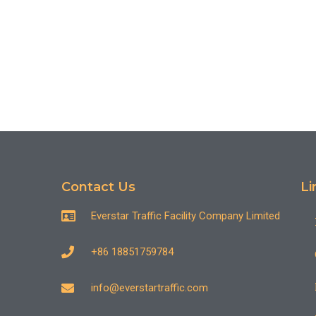
Contact Us
Li
Everstar Traffic Facility Company Limited
+86 18851759784
info@everstartraffic.com