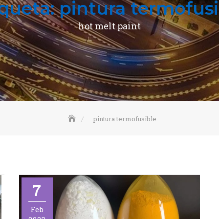
iqueta:
pintura termofusi
hot melt paint
pintura termofusible
7
Feb