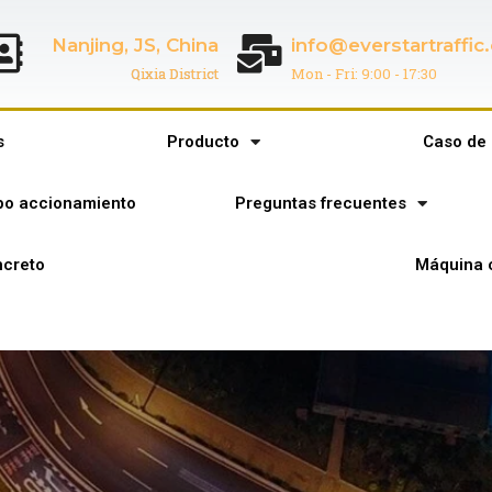
Nanjing, JS, China
info@everstartraffi
Qixia District
Mon - Fri: 9:00 - 17:30
s
Producto
Caso de 
ipo accionamiento
Preguntas frecuentes
creto
Máquina 