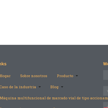
nks
We
Hogar
Sobre nosotros
Producto
Caso de la industria
Blog
Máquina multifuncional de marcado vial de tipo accionam