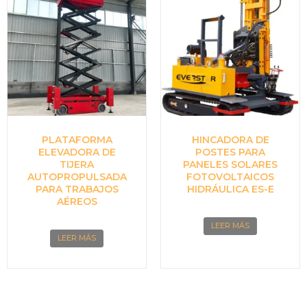
PLATAFORMA
HINCADORA DE
ELEVADORA DE
POSTES PARA
TIJERA
PANELES SOLARES
AUTOPROPULSADA
FOTOVOLTAICOS
PARA TRABAJOS
HIDRÁULICA ES-E
AÉREOS
LEER MÁS
LEER MÁS