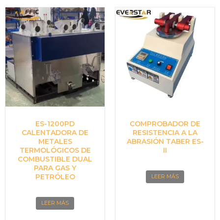
ES-1200PD
COMPROBADOR DE
CALENTADORA DE
RESISTENCIA A LA
METALES
ABRASIÓN TABER ES-
TERMOLÓGICOS DE
II
COMBUSTIBLE DUAL
PARA GAS Y
PETRÓLEO
LEER MÁS
LEER MÁS