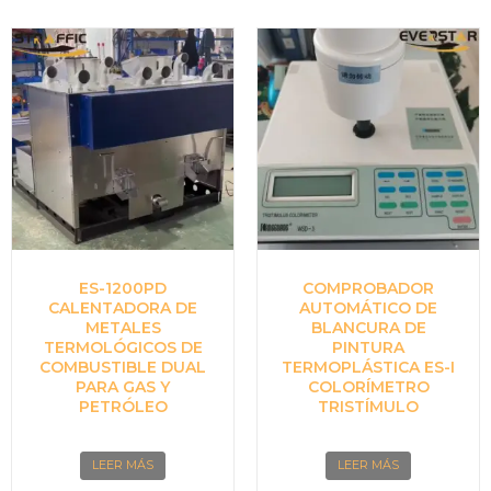
ES-1200PD
COMPROBADOR
CALENTADORA DE
AUTOMÁTICO DE
METALES
BLANCURA DE
TERMOLÓGICOS DE
PINTURA
COMBUSTIBLE DUAL
TERMOPLÁSTICA ES-I
PARA GAS Y
COLORÍMETRO
PETRÓLEO
TRISTÍMULO
LEER MÁS
LEER MÁS