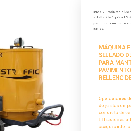
Inicio
/
Producto
/
Máqu
asfalto
/ Máquina ES-60
para mantenimiento de
juntas.
MÁQUINA E
SELLADO DE
PARA MANT
PAVIMENTO
RELLENO D
Operaciones de
de juntas en p
concreto de c
filtraciones a 
asegurando la 