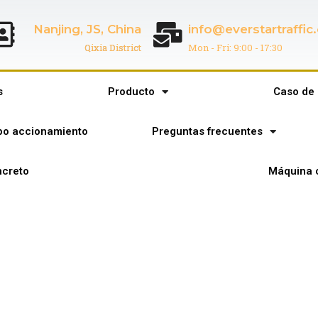
Nanjing, JS, China
info@everstartraffi
Qixia District
Mon - Fri: 9:00 - 17:30
s
Producto
Caso de 
ipo accionamiento
Preguntas frecuentes
creto
Máquina 