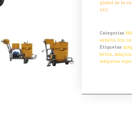
global de la c
útil.
Categorías
Má
asfalto
,
Sin ca
Etiquetas
máq
betún
,
máquina
máquina repar