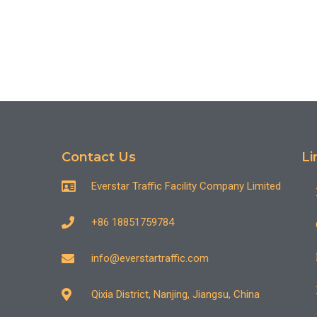
Contact Us
Li
Everstar Traffic Facility Company Limited
+86 18851759784
info@everstartraffic.com
Qixia District, Nanjing, Jiangsu, China