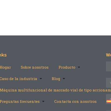
nks
We
Hogar
Sobre nosotros
Producto
Caso de la industria
Blog
Máquina multifuncional de marcado vial de tipo accionam
Preguntas frecuentes
Contacta con nosotros