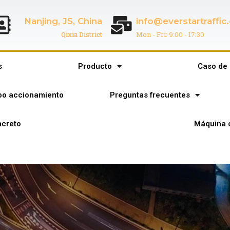
Nanjing, JS, China
info@everstartraffi
Qixia District
Mon - Fri: 9:00 - 17:30
s
Producto
Caso de 
ipo accionamiento
Preguntas frecuentes
creto
Máquina 