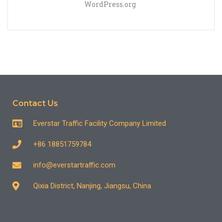
WordPress.org
Contact Us
Everstar Traffic Facility Company Limited
+86 18851759784
info@everstartraffic.com
Qixia District, Nanjing, Jiangsu, China