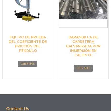
EQUIPO DE PRUEBA
BARANDILLA DE
DEL COEFICIENTE DE
CARRETERA
FRICCIÓN DEL
GALVANIZADA POR
PÉNDULO
INMERSIÓN EN
CALIENTE
LEER MÁS
LEER MÁS
Contact Us