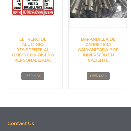
LETRERO DE
BARANDILLA DE
ALUMINIO
CARRETERA
RESISTENTE AL
GALVANIZADA POR
ÓXIDO CON DISEÑO
INMERSIÓN EN
PERSONALIZADO
CALIENTE
LEER MÁS
LEER MÁS
Contact Us