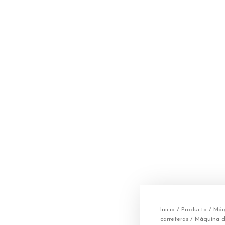
Inicio
/
Producto
/
Máq
carreteras
/
Máquina de