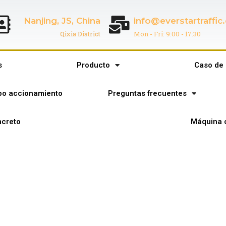
Nanjing, JS, China
info@everstartraffi
Qixia District
Mon - Fri: 9:00 - 17:30
s
Producto
Caso de 
ipo accionamiento
Preguntas frecuentes
creto
Máquina 