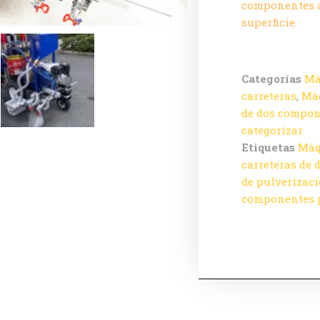
componentes a 
superficie.
Categorías
Má
carreteras
,
Máq
de dos compo
categorizar
Etiquetas
Máq
carreteras de
de pulverizaci
componentes p