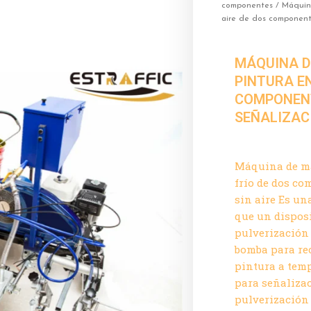
componentes
/ Máquina
aire de dos componente
MÁQUINA D
PINTURA EN
COMPONEN
SEÑALIZAC
Máquina de ma
frío de dos c
sin aire Es un
que un disposi
pulverización 
bomba para rec
pintura a tem
para señalizac
pulverización 