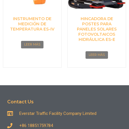
INSTRUMENTO DE
HINCADORA DE
MEDICIÓN DE
POSTES PARA
TEMPERATURA ES-IV
PANELES SOLARES
FOTOVOLTAICOS
HIDRÁULICA ES-E
LEER MÁS
LEER MÁS
Contact Us
Everstar Traffic Facility Company Limited
+86 18851759784