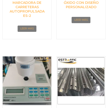
MARCADORA DE
ÓXIDO CON DISEÑO
CARRETERAS
PERSONALIZADO
AUTOPROPULSADA
ES-2
LEER MÁS
LEER MÁS