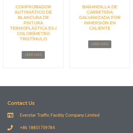
COMPROBADOR
BARANDILLA DE
AUTOMÁTICO DE
CARRETERA
BLANCURA DE
GALVANIZADA POR
PINTURA
INMERSIÓN EN
TERMOPLÁSTICA ES-I
CALIENTE
COLORÍMETRO
TRISTÍMULO
LEER MÁS
LEER MÁS
Contact Us
Everstar Traffic Facility Company Limited
+86 18851759784