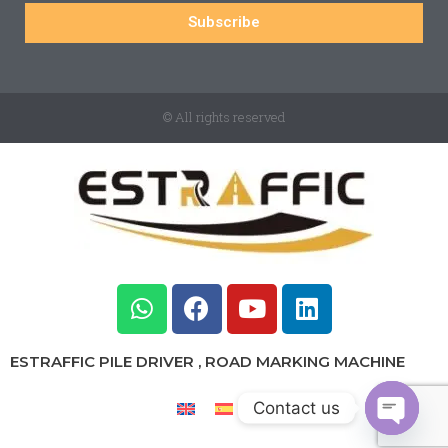
Subscribe
© All rights reserved
ESTRAFFIC PILE DRIVER , ROAD MARKING MACHINE
Contact us
Open c