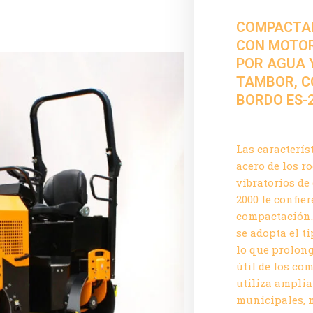
COMPACTA
CON MOTOR
POR AGUA 
TAMBOR, C
BORDO ES-
Las caracterís
acero de los r
vibratorios de
2000 le confie
compactación.
se adopta el t
lo que prolon
útil de los co
utiliza ampli
municipales, 