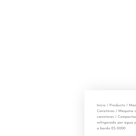
Inicio
/
Producto
/
Maq
Carreteras
/
Máquina 
carreteras
/ Compactado
refrigerado por agua y
a bordo ES-2000