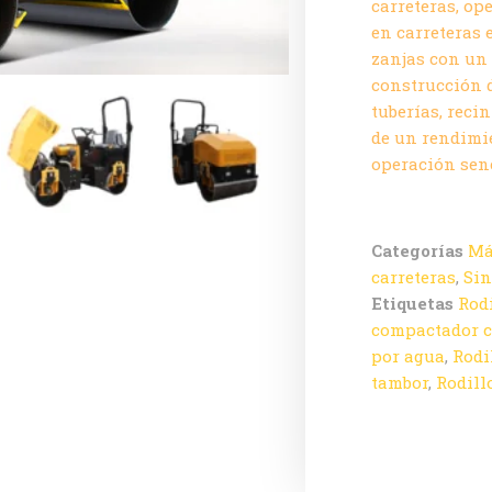
carreteras, o
en carreteras 
zanjas con un 
construcción d
tuberías, recin
de un rendimi
operación senc
Categorías
Má
carreteras
,
Sin
Etiquetas
Rod
compactador c
por agua
,
Rodi
tambor
,
Rodill