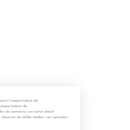
uina Compactadora de
compactadora de
r de carretera con motor diésel
 vibración de doble tambor, con operador