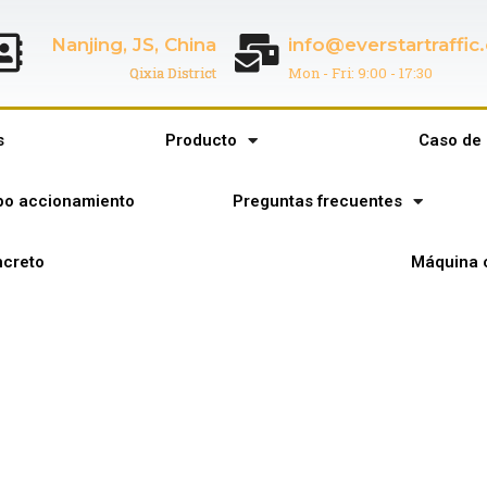
Nanjing, JS, China
info@everstartraffi
Qixia District
Mon - Fri: 9:00 - 17:30
s
Producto
Caso de 
ipo accionamiento
Preguntas frecuentes
creto
Máquina 