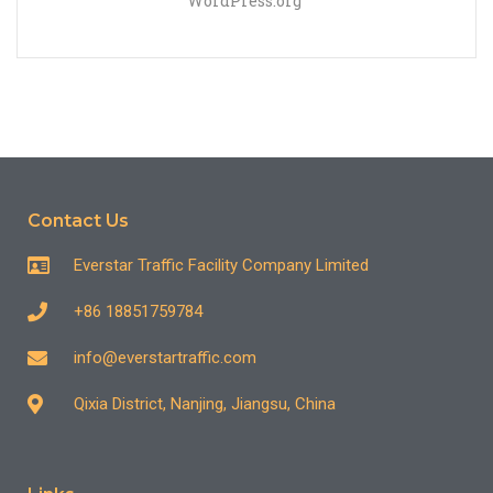
WordPress.org
Contact Us
Everstar Traffic Facility Company Limited
+86 18851759784
info@everstartraffic.com
Qixia District, Nanjing, Jiangsu, China