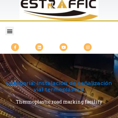
Categoría:
Instalación de señalización
vial termoplástica
Thermoplastic road marking facility