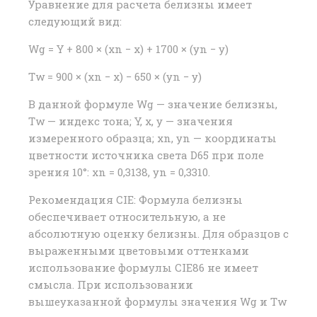
Уравнение для расчета белизны имеет
следующий вид:
Wg = Y + 800 × (xn − x) + 1700 × (yn − y)
Tw = 900 × (xn − x) − 650 × (yn − y)
В данной формуле Wg — значение белизны,
Tw — индекс тона; Y, x, y — значения
измеренного образца; xn, yn — координаты
цветности источника света D65 при поле
зрения 10°: xn = 0,3138, yn = 0,3310.
Рекомендация CIE: Формула белизны
обеспечивает относительную, а не
абсолютную оценку белизны. Для образцов с
выраженными цветовыми оттенками
использование формулы CIE86 не имеет
смысла. При использовании
вышеуказанной формулы значения Wg и Tw