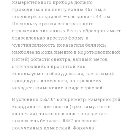
измерительного прибора должно
приходиться на длину волны 457 нм, а
полуширина кривой — составлять 44 нм.
Поскольку кривая спектрального
отражения типичных белых образцов имеет
относительно простую форму, а
чувствительность показателя белизны
наиболее высока именно в коротковолновой
(синей) области спектра, данный метод,
отличающийся простотой как
используемого оборудования, так и самой
процедуры измерения, по-прежнему
находит применение в ряде отраслей.
В условиях D65/10° колориметр, измеряющий
координаты цветности (тристимульные
значения), также позволяет определить
показатель белизны R457 на основе
полученных измерений. Формула