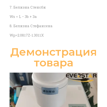
7. Белизна Стенсби
Ws = L − 3b + 3a
8. Белизна Стефансена
Wp=2.0817Z-1.3011X
Демонстрация
товара