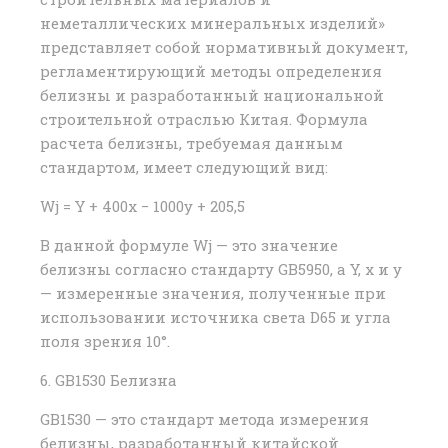
неметаллических минеральных изделий»
представляет собой нормативный документ,
регламентирующий методы определения
белизны и разработанный национальной
строительной отраслью Китая. Формула
расчета белизны, требуемая данным
стандартом, имеет следующий вид:
Wj = Y + 400x − 1000y + 205,5
В данной формуле Wj — это значение
белизны согласно стандарту GB5950, а Y, x и y
— измеренные значения, полученные при
использовании источника света D65 и угла
поля зрения 10°.
6. GB1530 Белизна
GB1530 — это стандарт метода измерения
белизны, разработанный китайской