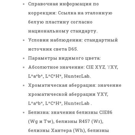
Справочная информация по
коррекции: Ссылка на эталонную
белую пластину согласно
национальному стандарту.
Условия наблюдения: стандартный
источник света D65.
Параметры видимого цвета:
Абсолютное значение: CIE XYZ
, Y
XY
,
L*a*b*, L*C*H*, HunterLab.
Хроматическая аберрация: значение
хроматической аберрации Y
XY
,
L*a*b*, L*C*H*, HunterLab .
Белизна: значения белизны CIE86
(Wg и Tw), белизны R457 (Wr),
белизны Хантера (Wh), белизны