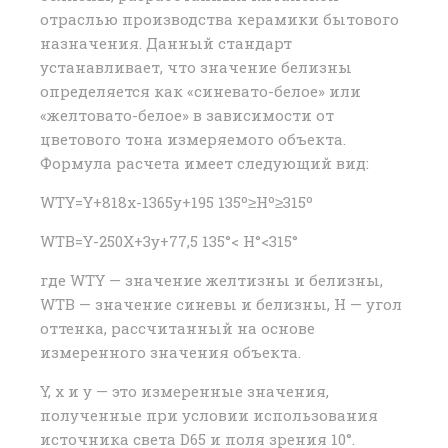
отраслью производства керамики бытового
назначения. Данный стандарт
устанавливает, что значение белизны
определяется как «синевато-белое» или
«желтовато-белое» в зависимости от
цветового тона измеряемого объекта.
Формула расчета имеет следующий вид:
WTY=Y+818x-1365y+195 135º≥Hº≥315º
WTB=Y-250X+3y+77,5 135°< H°<315°
где WTY — значение желтизны и белизны,
WTB — значение синевы и белизны, H — угол
оттенка, рассчитанный на основе
измеренного значения объекта.
Y, x и y — это измеренные значения,
полученные при условии использования
источника света D65 и поля зрения 10°.