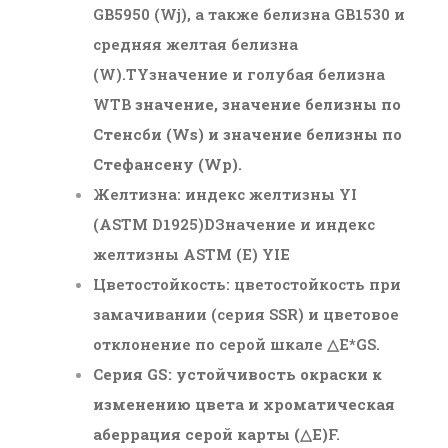
GB5950 (Wj), а также белизна GB1530 и
средняя желтая белизна
(W).
TY
значение и голубая белизна
W
TB
значение, значение белизны по
Стенсби (Ws) и значение белизны по
Стефансену (Wp).
Желтизна: индекс желтизны YI
(ASTM D1925)
DЗначение и индекс
желтизны ASTM (E) YI
E
Цветостойкость: цветостойкость при
замачивании (серия SSR) и цветовое
отклонение по серой шкале △E*
GS
.
Серия GS: устойчивость окраски к
изменению цвета и хроматическая
аберрация серой карты (△E)
F
.