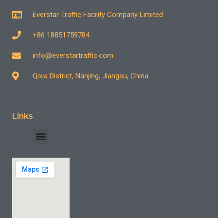
Everstar Traffic Facility Company Limited
+86 18851759784
info@everstartraffic.com
Qixia District, Nanjing, Jiangsu, China
Links
Отраслевой кейс
Часто задаваемые вопросы
Связаться с нами
Многофункциональная машина для нанесения дорожной разметки с приводом