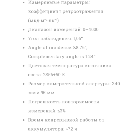
Измеряемые параметры:
коэффициент ретроотражения
(мкд·м⁻²·лк⁻¹)
Диапазон измерений: 0–4000
Угол наблюдения: 1,05°
Angle of incidence: 88.76°,
Complementary angle is 1.24°
Цветовая температура источника
света: 2856±50 К
Размер измерительной апертуры: 340
мм × 95 мм
Погрешность повторяемости
измерений: ≤3%
Время непрерывной работы от
аккумулятора: >72 ч