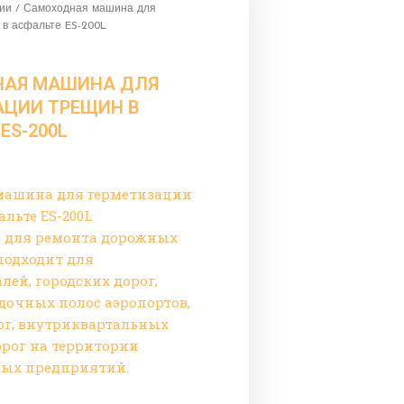
рии
/ Самоходная машина для
 в асфальте ES-200L
АЯ МАШИНА ДЛЯ
АЦИИ ТРЕЩИН В
ES-200L
машина для герметизации
альте ES-200L
я для ремонта дорожных
подходит для
лей, городских дорог,
дочных полос аэропортов,
ог, внутриквартальных
орог на территории
ых предприятий.