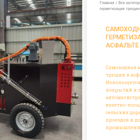
Главная
/
Все катего
герметизации трещин
САМОХОДН
ГЕРМЕТИЗ
АСФАЛЬТЕ 
Самоходная 
трещин в асф
Используетс
покрытий и 
автомагистра
взлетно-поса
сельских дор
проездов и д
промышленн