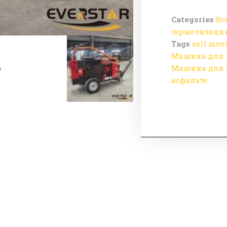
Categories
Вс
герметизации
Tags
self mov
Машина для 
Машина для 
асфальте