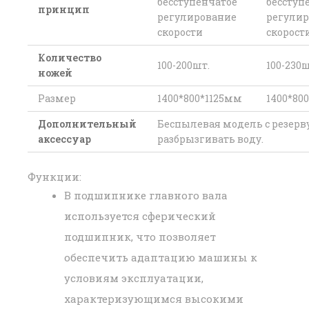
бесступенчатое
бесступ
принцип
регулирование
регулир
скорости
скорост
Количество
100-200шт.
100-230ш
ножей
Размер
1400*800*1125мм
1400*80
Дополнительный
Беспылевая модель с резерв
аксессуар
разбрызгивать воду.
Функции:
В подшипнике главного вала
используется сферический
подшипник, что позволяет
обеспечить адаптацию машины к
условиям эксплуатации,
характеризующимся высокими