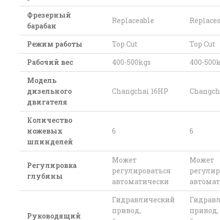
Фрезерный
Replaceable
Replace
барабан
Режим работы
Top Cut
Top Cut
Рабочий вес
400-500kgs
400-500
Модель
дизельного
Changchai 16HP
Changch
двигателя
Количество
ножевых
6
6
шпинделей
Может
Может
Регулировка
регулироваться
регулир
глубины
автоматически
автома
Гидравлический
Гидрав
привод,
привод,
Руководящий