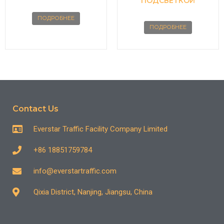
ПОДСВЕТКОЙ
ПОДРОБНЕЕ
ПОДРОБНЕЕ
Contact Us
Everstar Traffic Facility Company Limited
+86 18851759784
info@everstartraffic.com
Qixia District, Nanjing, Jiangsu, China