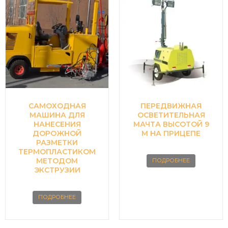
САМОХОДНАЯ
ПЕРЕДВИЖНАЯ
МАШИНА ДЛЯ
ОСВЕТИТЕЛЬНАЯ
НАНЕСЕНИЯ
МАЧТА ВЫСОТОЙ 9
ДОРОЖНОЙ
М НА ПРИЦЕПЕ
РАЗМЕТКИ
ТЕРМОПЛАСТИКОМ
МЕТОДОМ
ПОДРОБНЕЕ
ЭКСТРУЗИИ
ПОДРОБНЕЕ