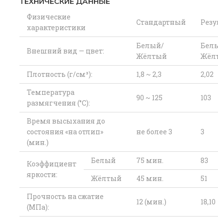
ТЕХНИЧЕСКИЕ ДАННЫЕ
Физические
Стандартный
Резу
характеристики
Белый/
Бел
Внешний вид — цвет:
Жёлтый
Жёл
Плотность (г/см³):
1,8 ~ 2,3
2,02
Температура
90 ~ 125
103
размягчения (°C):
Время высыхания до
состояния «на отлип»
не более 3
3
(мин.)
Белый
75 мин.
83
Коэффициент
яркости:
Жёлтый
45 мин.
51
Прочность на сжатие
12 (мин.)
18,10
(МПа):