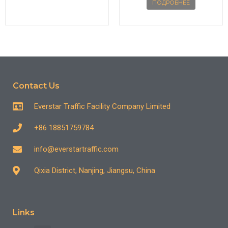
ПОДРОБНЕЕ
Contact Us
Everstar Traffic Facility Company Limited
+86 18851759784
info@everstartraffic.com
Qixia District, Nanjing, Jiangsu, China
Links