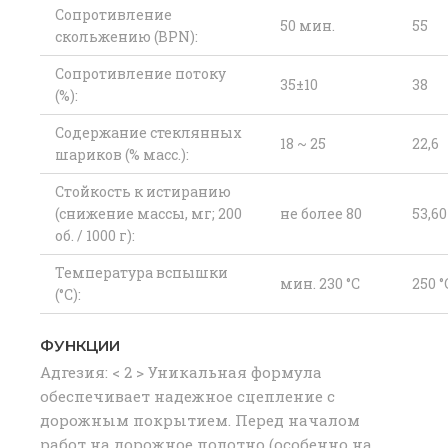
Сопротивление
50 мин.
55
скольжению (BPN):
Сопротивление потоку
35±10
38
(%):
Содержание стеклянных
18 ~ 25
22,6
шариков (% масс.):
Стойкость к истиранию
(снижение массы, мг; 200
не более 80
53,60
об. / 1000 г):
Температура вспышки
мин. 230 °C
250 °
(°C):
ФУНКЦИИ
Адгезия: < 2 > Уникальная формула
обеспечивает надежное сцепление с
дорожным покрытием. Перед началом
работ на дорожное полотно (особенно на