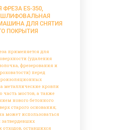
ФРЕЗА ES-350,
-ШЛИФОВАЛЬНАЯ
МАШИНА ДЛЯ СНЯТИЯ
О ПОКРЫТИЯ
еза применяется для
оверхности (удаления
олочка, фрезерования и
роховатости) перед
дроизоляционных
на металлические кровли
 часть мостов, а также
нием нового бетонного
ерх старого основания;
она может использоваться
я затвердевших
 отходов, оставшихся