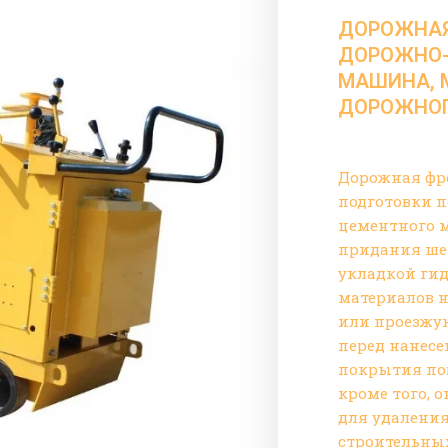
ДОРОЖНАЯ 
ДОРОЖНО
МАШИНА, 
ДОРОЖНОГ
Дорожная фр
подготовки п
цементного м
придания ше
укладкой ги
материалов 
или проезжую
перед нанесе
покрытия пов
кроме того, 
для удалени
строительных