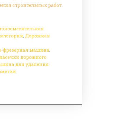
ения строительных работ.
тоносмесительная
категории
,
Дорожная
-фрезерная машина
,
насечки дорожного
ашина для удаления
зметки