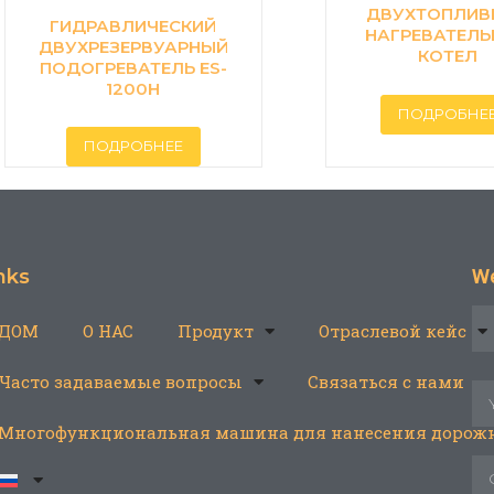
ДВУХТОПЛИВ
ГИДРАВЛИЧЕСКИЙ
НАГРЕВАТЕЛ
ДВУХРЕЗЕРВУАРНЫЙ
КОТЕЛ
ПОДОГРЕВАТЕЛЬ ES-
1200H
ПОДРОБНЕ
ПОДРОБНЕЕ
nks
We
ДОМ
О НАС
Продукт
Отраслевой кейс
Часто задаваемые вопросы
Связаться с нами
Многофункциональная машина для нанесения дорожн