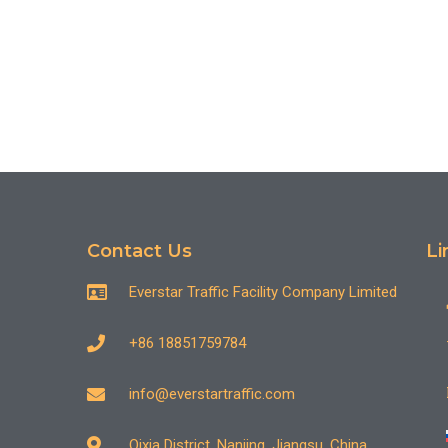
Contact Us
Li
Everstar Traffic Facility Company Limited
+86 18851759784
info@everstartraffic.com
Qixia District, Nanjing, Jiangsu, China