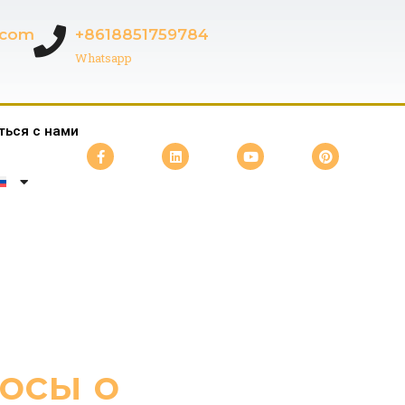
c.com
+8618851759784
Whatsapp
ться с нами
осы о