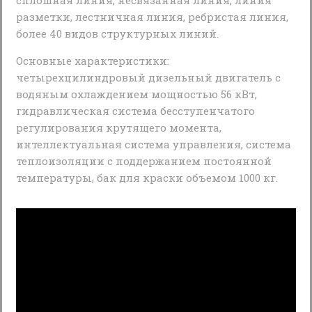
сплошная линия, несвязанная линия, линия
разметки, лестничная линия, ребристая линия,
более 40 видов структурных линий.
Основные характеристики:
четырехцилиндровый дизельный двигатель с
водяным охлаждением мощностью 56 кВт,
гидравлическая система бесступенчатого
регулирования крутящего момента,
интеллектуальная система управления, система
теплоизоляции с поддержанием постоянной
температуры, бак для краски объемом 1000 кг.