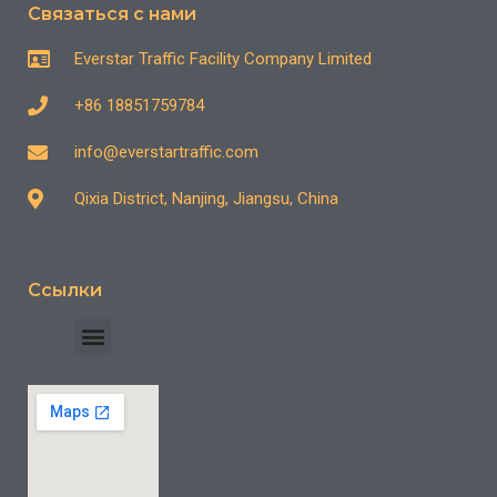
Связаться с нами
Everstar Traffic Facility Company Limited
+86 18851759784
info@everstartraffic.com
Qixia District, Nanjing, Jiangsu, China
Ссылки
Отраслевой кейс
Часто задаваемые вопросы
Связаться с нами
Многофункциональная машина для нанесения дорожной разметки с приводом