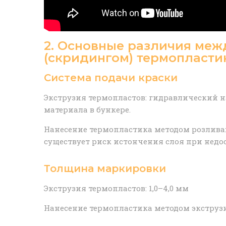
2. Основные различия меж
(скридингом) термопласти
Система подачи краски
Экструзия термопластов: гидравлический на
материала в бункере.
Нанесение термопластика методом розлива:
существует риск истончения слоя при недос
Толщина маркировки
Экструзия термопластов: 1,0–4,0 мм
Нанесение термопластика методом экструзии