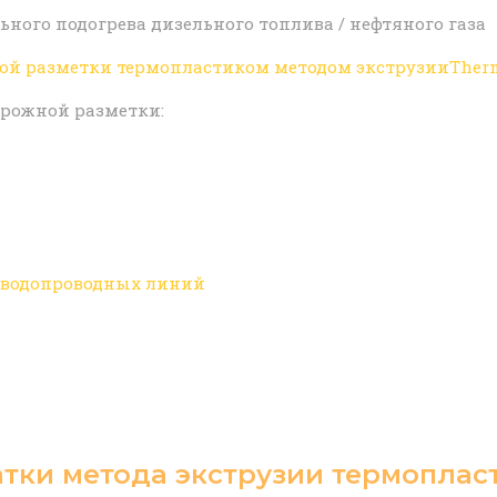
ого подогрева дизельного топлива / нефтяного газа
й разметки термопластиком методом экструзииThermop
рожной разметки:
 водопроводных линий
атки метода экструзии термоплас