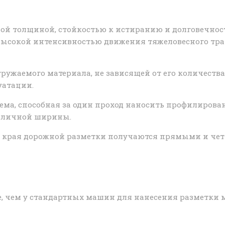
ой толщиной, стойкостью к истиранию и долговечнос
 высокой интенсивностью движения тяжеловесного тра
ужаемого материала, не зависящей от его количества 
уатации.
ма, способная за один проход наносить профилирова
зличной ширины.
края дорожной разметки получаются прямыми и четк
 чем у стандартных машин для нанесения разметки ме