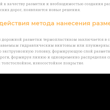
аний к качеству разметки и необходимостью создания 
дских дорог, появляются новые решения.
 действия метода нанесения разм
я дорожной разметки термопластиком заключается в 
создаваемым гидравлическим винтовым или плунжерным
 экструзионную головку, формирующую слой разметк
дороги, формируя линию и одновременно распределяя 
я толстослойное, износостойкое покрытие.