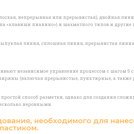
лоская, непрерывная или прерывистая), двойная лини
типа «клавиши пианино») и шахматного типов и друг
 выпуклая линия, сплошная линия, прерывистая линия
ивают независимое управление процессом с шагом 5 см
ирины (включая прерывистые, пунктирные, а также р
 простой способ разметки, однако для создания слож
несколько неровными.
дования, необходимого для нане
ластиком.