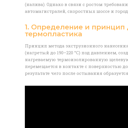
(налива). Однако в связи с ростом требов
автомагистралей, скоростных шоссе и горо
1. Определение и принцип
термопластика
Принцип метода экструзионного нанесени
(нагретый до 190–220 °C) под давлением, 
нагреваемую термоизолированную щелевую
перемещается в контакте с поверхностью 
результате чего после остывания образуетс