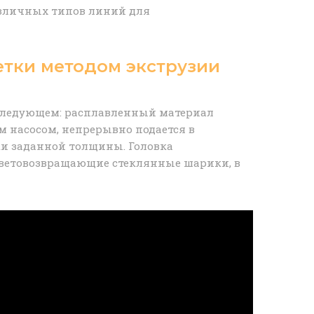
различных типов линий для
етки методом экструзии
следующем: расплавленный материал
 насосом, непрерывно подается в
и заданной толщины. Головка
световозвращающие стеклянные шарики, в