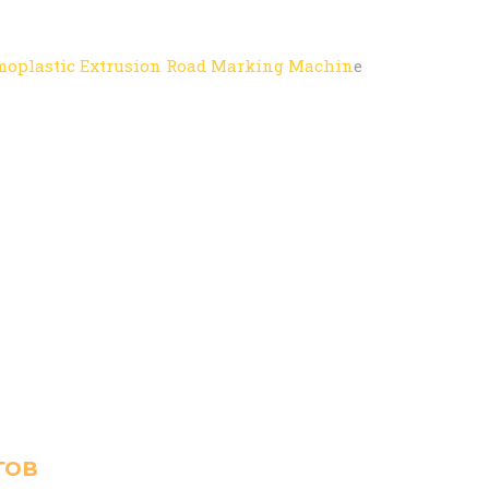
lastic Extrusion Road Marking Machin
e
тов