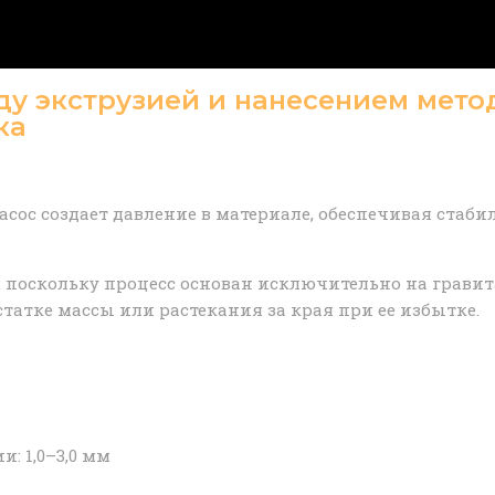
ду экструзией и нанесением мет
ка
сос создает давление в материале, обеспечивая стаби
 поскольку процесс основан исключительно на гравит
татке массы или растекания за края при ее избытке.
: 1,0–3,0 мм