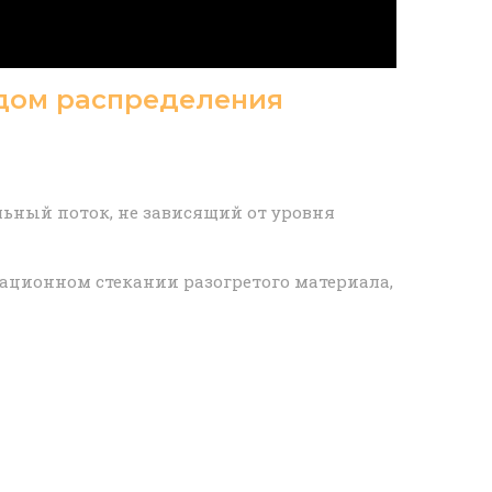
одом распределения
льный поток, не зависящий от уровня
ационном стекании разогретого материала,