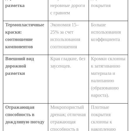
разметка
неровные дороги
покрытия
с гравием
Термопластичные
Экономия 15–
Больше
краски:
25% за счет
использования
соотношение
использования
коэффициента
компонентов
соотношения
Внешний вид
Края гладкие, без
Кромки склонны
дорожной
заусенцев.
к затягиванию
разметки
материала и
налипанию
(образованию
нароста).
Отражающая
Микропористый
Плотные
способность в
дренаж; отличная
покрытия
дождливую погоду
отражающая
склонны к
способность в
накоплению