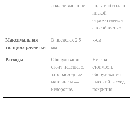
дождливые ночи.
воды и обладают
низкой
отражательной
способностью.
Максимальная
В пределах 2,5
ч-см
толщина разметки
мм
Расходы
Оборудование
Низкая
стоит недешево,
стоимость
зато расходные
оборудования,
материалы —
высокий расход
недорогие.
покрытия